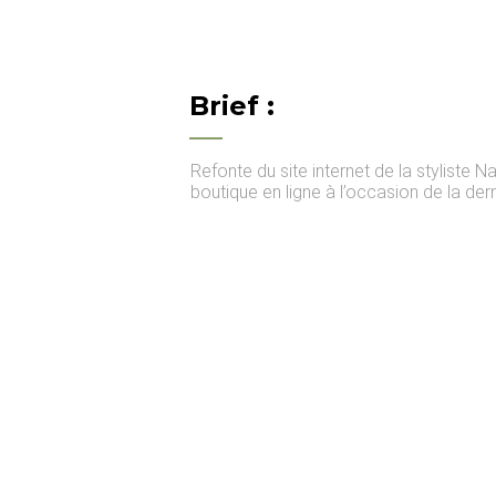
Brief :
Refonte du site internet de la styliste 
boutique en ligne à l’occasion de la dern