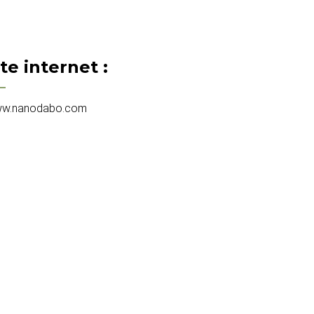
ite internet :
w.nanodabo.com