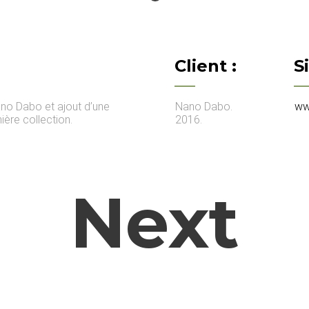
Client :
S
Nano Dabo et ajout d’une
Nano Dabo.
ww
ière collection.
2016.
Next