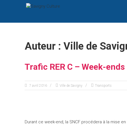
SAVIGNY CULTURE
Site culturel de Savigny 
Auteur :
Ville de Savig
Trafic RER C – Week-ends 
7 avril 2016
Ville de Savigny
Transports
Durant ce week-end, la SNCF procédera à la mise en ac