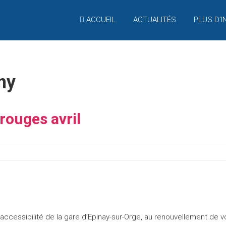
ACCUEIL
ACTUALITÉS
PLUS D’I
sur Orge
ny
rouges avril
cessibilité de la gare d’Epinay-sur-Orge, au renouvellement de vo